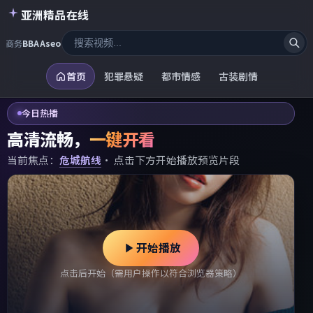
亚洲精品在线
商务
BBAAseo
首页
犯罪悬疑
都市情感
古装剧情
今日热播
高清流畅，
一键开看
当前焦点：
危城航线
· 点击下方开始播放预览片段
开始播放
点击后开始（需用户操作以符合浏览器策略）