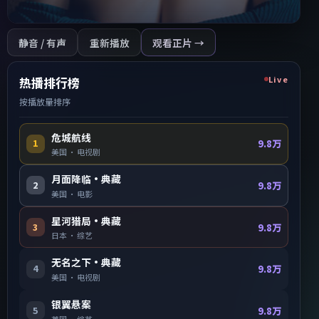
静音 / 有声
重新播放
观看正片 →
Live
热播排行榜
按播放量排序
危城航线
1
9.8万
美国
·
电视剧
月面降临·典藏
2
9.8万
美国
·
电影
星河猎局·典藏
3
9.8万
日本
·
综艺
无名之下·典藏
4
9.8万
美国
·
电视剧
银翼悬案
5
9.8万
英国
·
综艺